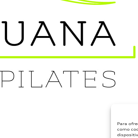
Para ofre
como cook
dispositi