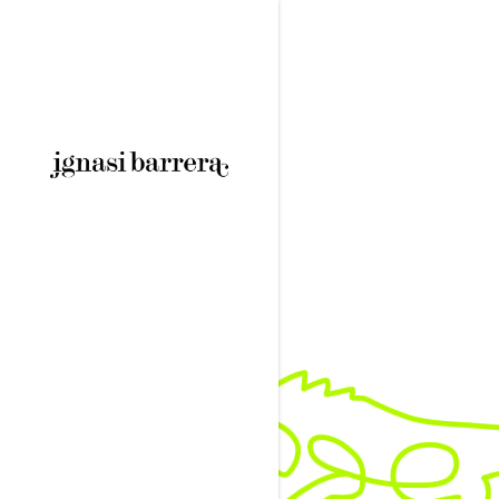
Hola, món!
Ignasi
|
22 de juliol de 2021